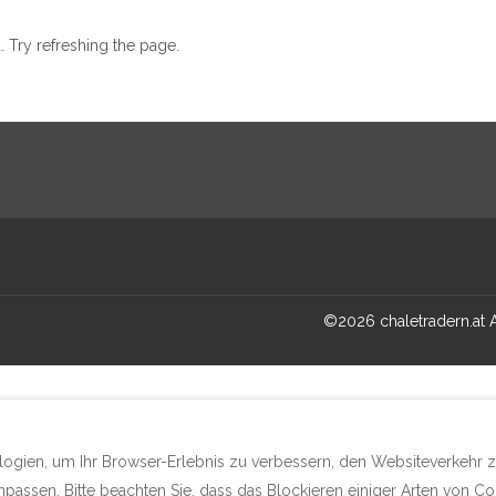
 Try refreshing the page.
©
2026
chaletradern.at
gien, um Ihr Browser-Erlebnis zu verbessern, den Websiteverkehr zu 
passen. Bitte beachten Sie, dass das Blockieren einiger Arten von Co