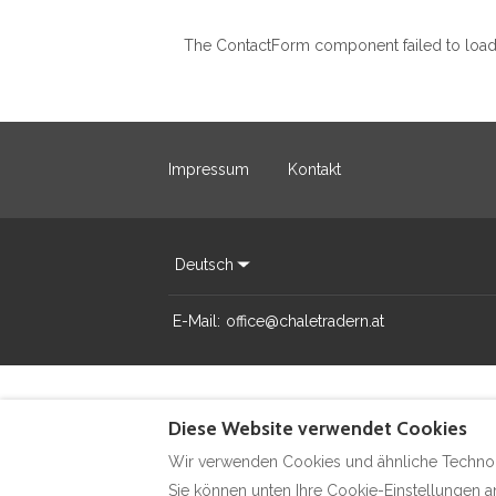
The ContactForm component failed to load.
Impressum
Kontakt
Deutsch
E-Mail
:
office@chaletradern.at
Diese Website verwendet Cookies
Wir verwenden Cookies und ähnliche Technolo
Sie können unten Ihre Cookie-Einstellungen an