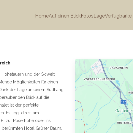
Home
Auf einen Blick
Fotos
Lage
Verfügbarkei
reich
ks Hohetauern und der Skiwelt
Menge Möglichkeiten für einen
h Dank der Lage an einem Südhang
beraubenden Blick auf die
let ist der perfekte
n. Es liegt direkt am
B. zur Poserhöhe oder ins
m berühmten Hotel Grüner Baum.