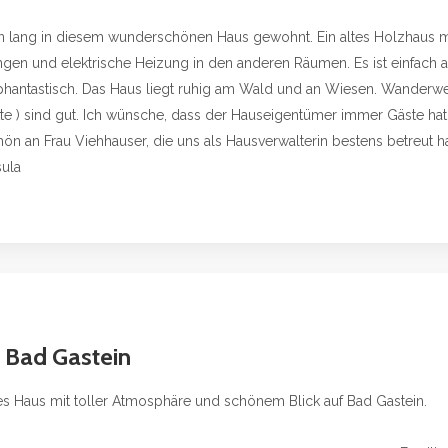
 lang in diesem wunderschönen Haus gewohnt. Ein altes Holzhaus mi
en und elektrische Heizung in den anderen Räumen. Es ist einfach al
h phantastisch. Das Haus liegt ruhig am Wald und an Wiesen. Wander
rkte ) sind gut. Ich wünsche, dass der Hauseigentümer immer Gäste hat,
n an Frau Viehhauser, die uns als Hausverwalterin bestens betreut h
sula
f Bad Gastein
es Haus mit toller Atmosphäre und schönem Blick auf Bad Gastein.