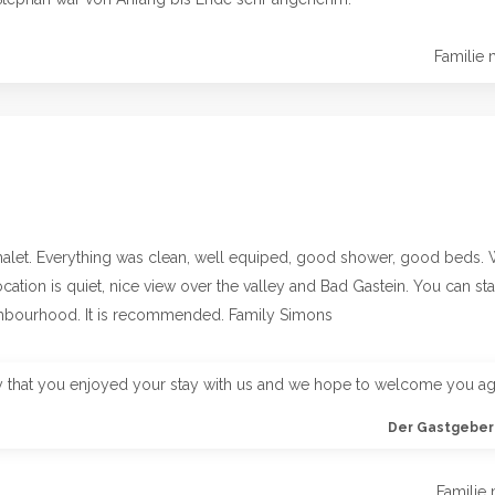
Familie 
chalet. Everything was clean, well equiped, good shower, good beds. 
ation is quiet, nice view over the valley and Bad Gastein. You can star
ighbourhood. It is recommended. Family Simons
 that you enjoyed your stay with us and we hope to welcome you ag
Der Gastgeber 
Familie 