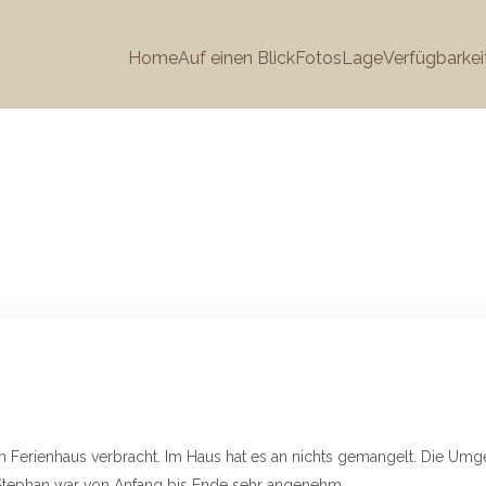
Home
Auf einen Blick
Fotos
Lage
Verfügbarkei
 Ferienhaus verbracht. Im Haus hat es an nichts gemangelt. Die Umge
t Stephan war von Anfang bis Ende sehr angenehm.