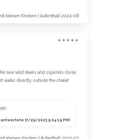
mit kleinen Kindern | Aufenthalt 2024-08
★
★
★
★
★
We saw wild deers and squirrels close
t walks directly outside the chalet
ain.
antwortete (7/29/2023 9:04:19 PM)
mit kleinen Kindern | Aufenthalt 2023-07