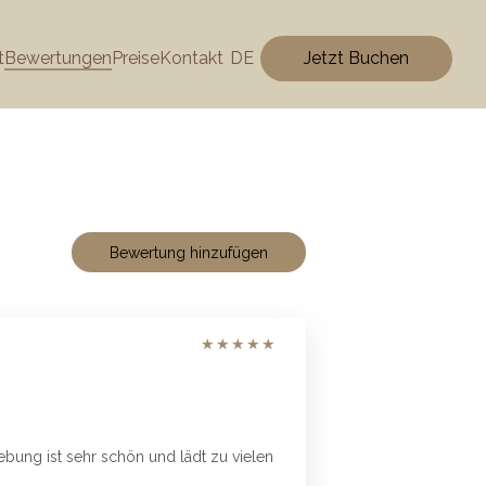
t
Bewertungen
Preise
Kontakt
DE
Jetzt Buchen
Bewertung hinzufügen
★
★
★
★
★
bung ist sehr schön und lädt zu vielen