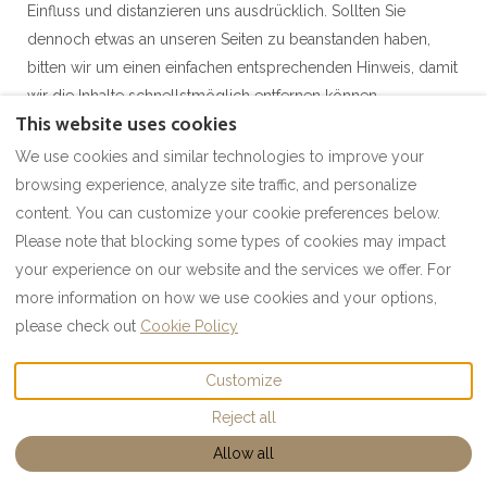
Einfluss und distanzieren uns ausdrücklich. Sollten Sie
dennoch etwas an unseren Seiten zu beanstanden haben,
bitten wir um einen einfachen entsprechenden Hinweis, damit
wir die Inhalte schnellstmöglich entfernen können.
This website uses cookies
We use cookies and similar technologies to improve your
browsing experience, analyze site traffic, and personalize
content. You can customize your cookie preferences below.
Please note that blocking some types of cookies may impact
imprint
Contact
your experience on our website and the services we offer. For
more information on how we use cookies and your options,
please check out
Cookie Policy
English
Customize
Email
:
©
2026
chaletradern.at
All
Reject all
office@chaletradern.at
rights reserved
- Powered
by
Lodgify
Allow all