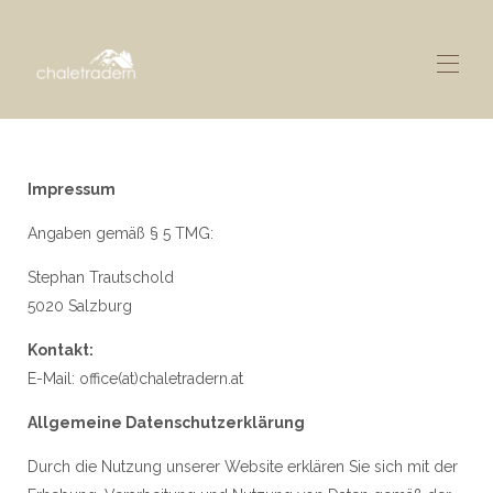
Welcome
Overview
Impressum
Gallery
Map
Angaben gemäß § 5 TMG:
Availability
Stephan Trautschold
Reviews
Rates
5020 Salzburg
Contact
Kontakt:
E-Mail: office(at)chaletradern.at
Allgemeine Datenschutzerklärung
Durch die Nutzung unserer Website erklären Sie sich mit der