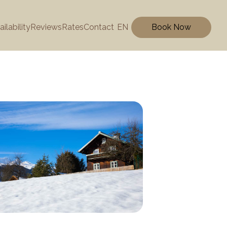
ailability
Reviews
Rates
Contact
EN
Book Now