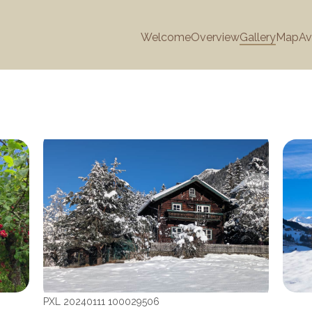
Welcome
Overview
Gallery
Map
Av
PXL 20240111 100029506