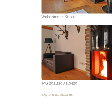
Wohnzimmer Kissen
IMG 20211208 110420
Explore all pictures